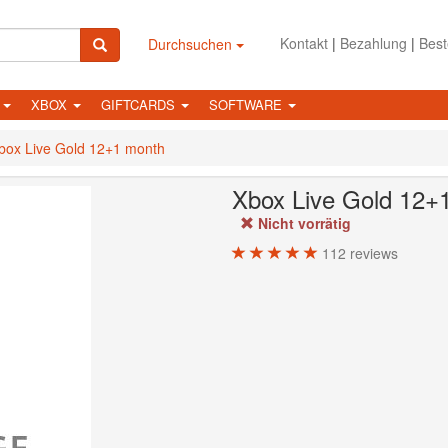
Kontakt
|
Bezahlung
|
Best
Durchsuchen
N
XBOX
GIFTCARDS
SOFTWARE
box Live Gold 12+1 month
Xbox Live Gold 12+
Nicht vorrätig
112
reviews