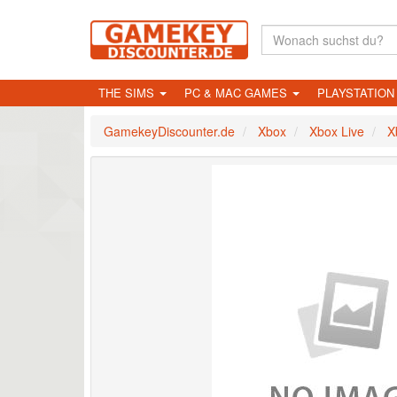
THE SIMS
PC & MAC GAMES
PLAYSTATIO
GamekeyDiscounter.de
Xbox
Xbox Live
X