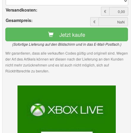
Versandkosten:
€
Gesamtpreis:
€
Jetzt kaufe
(Sofortige Lieferung auf den Bildschirm und in das E-Mail-Postfach.)
Wir garantieren, dass alle verkauften Codes gültig und originell sind. Wegen
der Art des Artikels können wir diesen nach der Lieferung an den Kunden
nicht mehr zurücknehmen und es ist auch nicht möglich, sich auf
Rücktrittsrechte zu berufen.