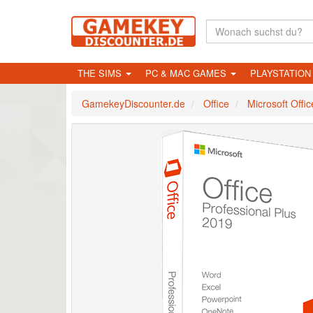
THE SIMS
PC & MAC GAMES
PLAYSTATIO
GamekeyDiscounter.de
Office
Microsoft Offi