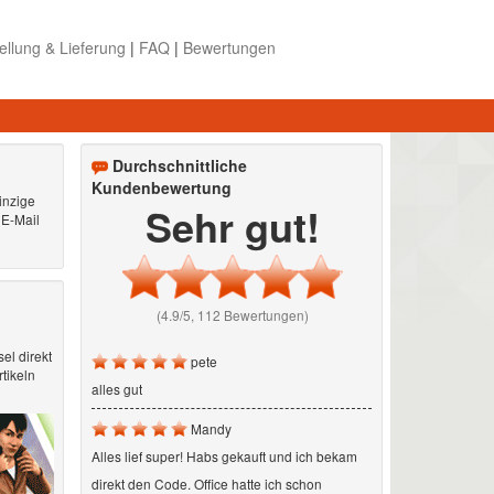
ellung & Lieferung
|
FAQ
|
Bewertungen
Durchschnittliche
Kundenbewertung
inzige
Sehr gut!
 E-Mail
(4.9/5, 112 Bewertungen)
el direkt
pete
tikeln
alles gut
Mandy
Alles lief super! Habs gekauft und ich bekam
direkt den Code. Office hatte ich schon