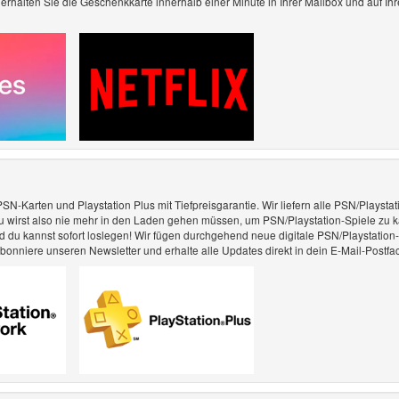
 erhalten Sie die Geschenkkarte innerhalb einer Minute in Ihrer Mailbox und auf Ih
N-Karten und Playstation Plus mit Tiefpreisgarantie. Wir liefern alle PSN/Playstat
 Du wirst also nie mehr in den Laden gehen müssen, um PSN/Playstation-Spiele zu k
d du kannst sofort loslegen! Wir fügen durchgehend neue digitale PSN/Playstatio
nniere unseren Newsletter und erhalte alle Updates direkt in dein E-Mail-Postfa