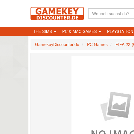
THE SIMS
PC & MAC GAMES
PLAYSTATIO
GamekeyDiscounter.de
PC Games
FIFA 22 (