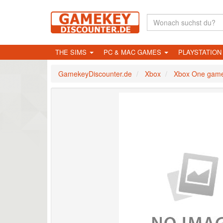
THE SIMS
PC & MAC GAMES
PLAYSTATIO
GamekeyDiscounter.de
Xbox
Xbox One gam