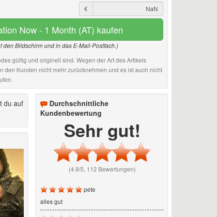
€
tation Now - 1 Month (AT) kaufen
uf den Bildschirm und in das E-Mail-Postfach.)
des gültig und originell sind. Wegen der Art des Artikels
an den Kunden nicht mehr zurücknehmen und es ist auch nicht
ufen.
t du auf
Durchschnittliche
Kundenbewertung
Sehr gut!
(4.9/5, 112 Bewertungen)
pete
alles gut