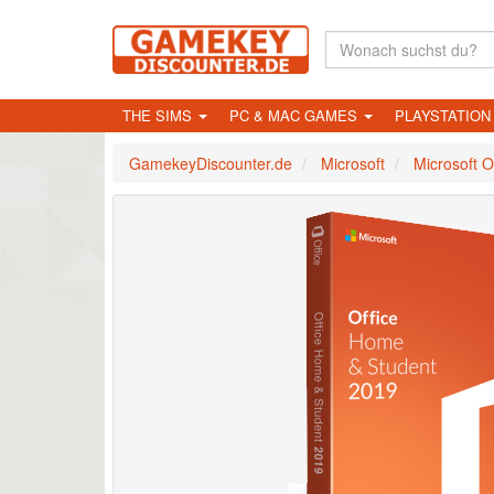
THE SIMS
PC & MAC GAMES
PLAYSTATIO
GamekeyDiscounter.de
Microsoft
Microsoft 