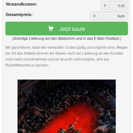
Versandkosten:
€
Gesamtpreis:
€
Jetzt kaufe
(Sofortige Lieferung auf den Bildschirm und in das E-Mail-Postfach.)
Wir garantieren, dass alle verkauften Codes gültig und originell sind. Wegen
der Art des Artikels können wir diesen nach der Lieferung an den Kunden
nicht mehr zurücknehmen und es ist auch nicht möglich, sich auf
Rücktrittsrechte zu berufen.