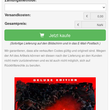
Zahlungsmethode:
Versandkosten:
€
Gesamtpreis:
€
Jetzt kaufe
(Sofortige Lieferung auf den Bildschirm und in das E-Mail-Postfach.)
Wir garantieren, dass alle verkauften Codes gültig und originell sind. Wegen
der Art des Artikels können wir diesen nach der Lieferung an den Kunden
nicht mehr zurücknehmen und es ist auch nicht möglich, sich auf
Rücktrittsrechte zu berufen.